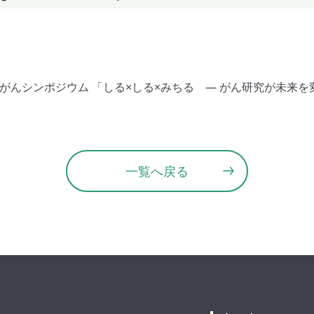
けがんシンポジウム 「しる×しる×みちる ― がん研究が未来を変
一覧へ戻る