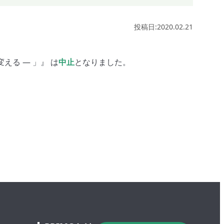
投稿日:2020.02.21
える ― 」』 は
中止
となりました。