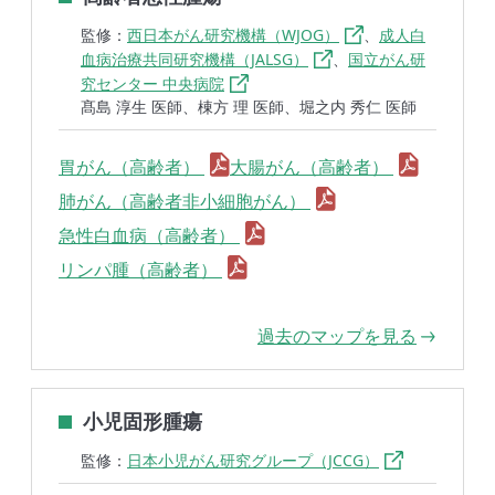
監修：
西日本がん研究機構（WJOG）
、
成人白
血病治療共同研究機構（JALSG）
、
国立がん研
究センター 中央病院
髙島 淳生 医師、棟方 理 医師、堀之内 秀仁 医師
胃がん（高齢者）
大腸がん（高齢者）
肺がん（高齢者非小細胞がん）
急性白血病（高齢者）
リンパ腫（高齢者）
過去のマップを見る
小児固形腫瘍
監修：
日本小児がん研究グループ（JCCG）