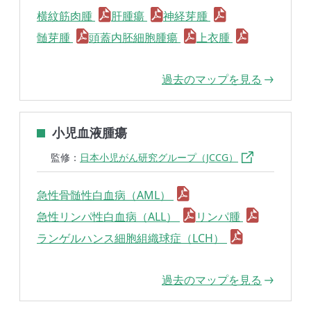
横紋筋肉腫
肝腫瘍
神経芽腫
髄芽腫
頭蓋内胚細胞腫瘍
上衣腫
過去のマップを見る
小児血液腫瘍
監修：
日本小児がん研究グループ（JCCG）
急性骨髄性白血病（AML）
急性リンパ性白血病（ALL）
リンパ腫
ランゲルハンス細胞組織球症（LCH）
過去のマップを見る