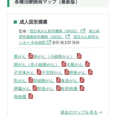
各種治療開発マップ（最新版）
成人固形腫瘍
監修：
西日本がん研究機構（WJOG）
、
婦人科
悪性腫瘍研究機構（JGOG）
、
国立がん研究セ
ンター 中央病院
岩田 慎太郎 医師
胃がん
肺がん（小細胞がん）
肺がん（非小細胞がん）
大腸がん
子宮体がん
子宮頸がん
卵巣がん
乳がん
肝細胞がん
食道がん
膵臓がん
胆道がん
軟部肉腫
骨肉腫
過去のマップを見る