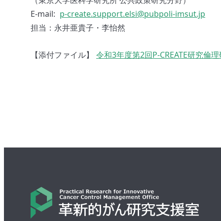
（東京大学医科学研究所 公共政策研究分野）
E-mail:
p-create.support.elsi@pubpoli-imsut.jp
担当：永井亜貴子・李怡然
【添付ファイル】
令和3年度第2回P-CREATE研究倫