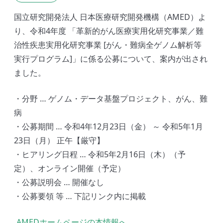
国立研究開発法人 日本医療研究開発機構（AMED）よ
り、令和4年度 「革新的がん医療実用化研究事業／難
治性疾患実用化研究事業 [がん・難病全ゲノム解析等
実行プログラム]」に係る公募について、案内が出され
ました。
・分野 … ゲノム・データ基盤プロジェクト、がん、難
病
・公募期間 … 令和4年12月23日（金） ～ 令和5年1月
23日（月） 正午【厳守】
・ヒアリング日程 … 令和5年2月16日（木）（予
定）、オンライン開催（予定）
・公募説明会 … 開催なし
・公募要領 等 … 下記リンク内に掲載
AMEDホームページの本情報へ