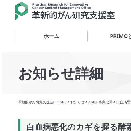
ホーム
PRIMO
お知らせ詳細
革新的がん研究支援室(PRIMO)
>
お知らせ
>
AMED事業成果
>
白血病悪
白血病悪化のカギを握る酵