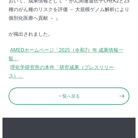
おいて、成果情報として『 がん関連遺伝子CHEK2と23
種のがん種のリスクを評価 － 大規模ゲノム解析により
個別化医療へ貢献 － 』
が掲出されました。
AMEDホームページ「2025（令和7）年 成果情報一
覧」
理化学研究所の本件「研究成果（プレスリリー
ス）」
一覧へ戻る