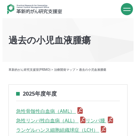
過去の小児血液腫瘍
革新的がん研究支援室(PRIMO)
>
治療開発マップ
>
過去の小児血液腫瘍
2025年度年度
急性骨髄性白血病（AML）
急性リンパ性白血病（ALL）
リンパ腫
ランゲルハンス細胞組織球症（LCH）