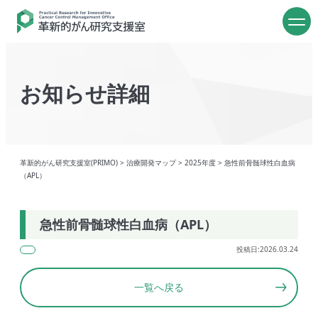
お知らせ詳細
革新的がん研究支援室(PRIMO)
>
治療開発マップ
>
2025年度
>
急性前骨髄球性白血病
（APL）
急性前骨髄球性白血病（APL）
投稿日:2026.03.24
一覧へ戻る