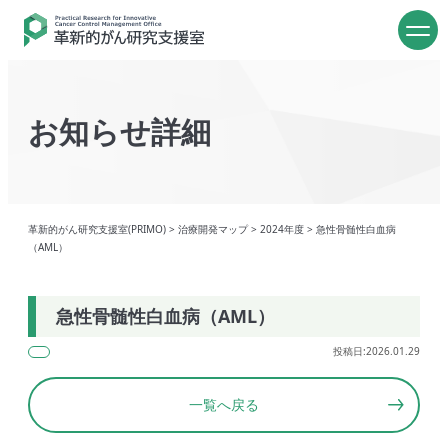
お知らせ詳細
革新的がん研究支援室(PRIMO)
>
治療開発マップ
>
2024年度
>
急性骨髄性白血病
（AML）
急性骨髄性白血病（AML）
投稿日:2026.01.29
一覧へ戻る