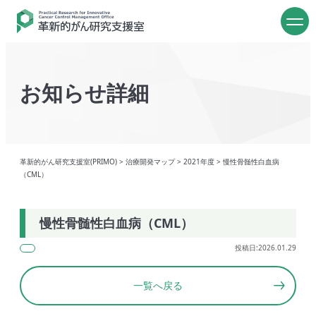
お知らせ詳細
革新的がん研究支援室(PRIMO)
>
治療開発マップ
>
2021年度
>
慢性骨髄性白血病
（CML）
慢性骨髄性白血病（CML）
投稿日:2026.01.29
一覧へ戻る