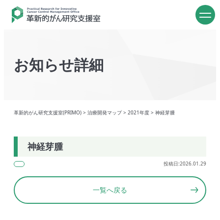
お知らせ詳細
革新的がん研究支援室(PRIMO)
>
治療開発マップ
>
2021年度
>
神経芽腫
神経芽腫
投稿日:2026.01.29
一覧へ戻る