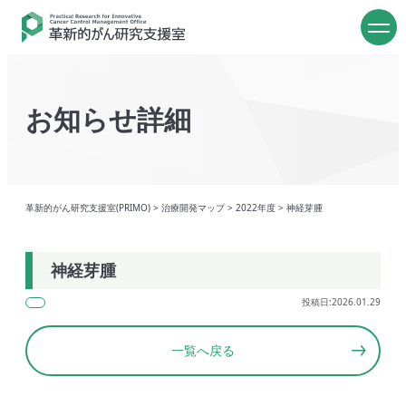
お知らせ詳細
革新的がん研究支援室(PRIMO)
>
治療開発マップ
>
2022年度
>
神経芽腫
神経芽腫
投稿日:2026.01.29
一覧へ戻る