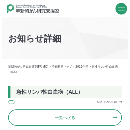
お知らせ詳細
革新的がん研究支援室(PRIMO)
>
治療開発マップ
>
2022年度
>
急性リンパ性白血病
（ALL）
急性リンパ性白血病（ALL）
投稿日:2026.01.29
一覧へ戻る