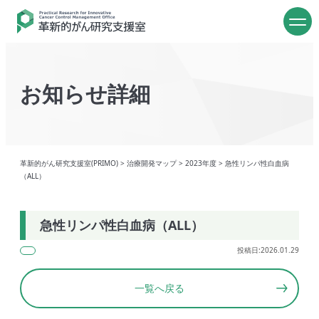
お知らせ詳細
革新的がん研究支援室(PRIMO)
>
治療開発マップ
>
2023年度
>
急性リンパ性白血病
（ALL）
急性リンパ性白血病（ALL）
投稿日:2026.01.29
一覧へ戻る