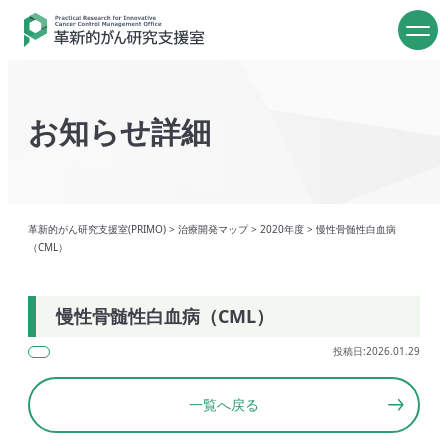
お知らせ詳細
革新的がん研究支援室(PRIMO)
>
治療開発マップ
>
2020年度
>
慢性骨髄性白血病
（CML）
慢性骨髄性白血病（CML）
投稿日:2026.01.29
一覧へ戻る