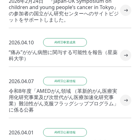
2026年2月24日 『Japan-UK Symposium on
children and young people’s cancer in Tokyo』
の参加者の国立がん研究センターへのサイトビジ
ットをサポートしました。
2026.04.10
AMED事業成果
“痛み”ががん病態に関与する可能性を報告（星薬
科大学）
2026.04.07
AMED公募情報
令和8年度「AMEDがん領域 （革新的がん医療実
用化研究事業及び次世代がん医療加速化研究事
業）難治性がん克服フラッグシッププログラム」
に係る公募
2026.04.01
AMED公募情報