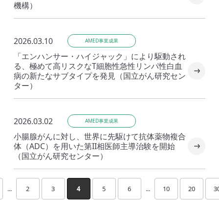
機構）
2026.03.10
AMED事業成果
「エンハンサー・ハイジャック」により駆動され
る、極めて高リスクなT細胞性急性リンパ性白血
病の新たなサブタイプを発見（国立がん研究セン
ター）
2026.03.02
AMED事業成果
小腸腺がんに対し、世界に先駆けて抗体薬物複合
体（ADC）を用いた第II相医師主導治験を開始
（国立がん研究センター）
...
2
3
4
5
6
...
10
20
3